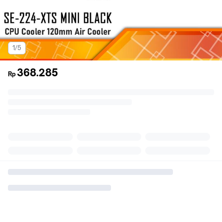
1/5
368.285
Rp