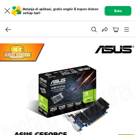
Belanja di aplikasi, gratis ongkir & kupon diskon
Buka
setiap hari!