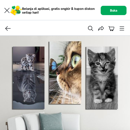
Belanja di aplikasi, gratis ongkir & kupon diskon
Buka
setiap hari!