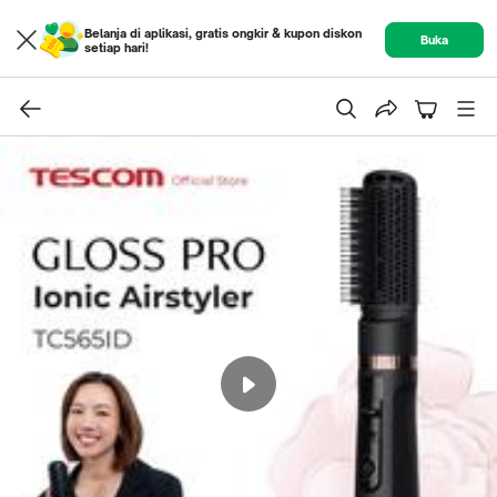
Belanja di aplikasi, gratis ongkir & kupon diskon
Buka
setiap hari!