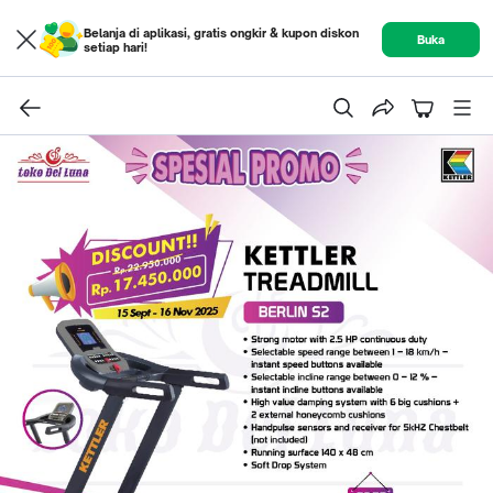
Belanja di aplikasi, gratis ongkir & kupon diskon
Buka
setiap hari!