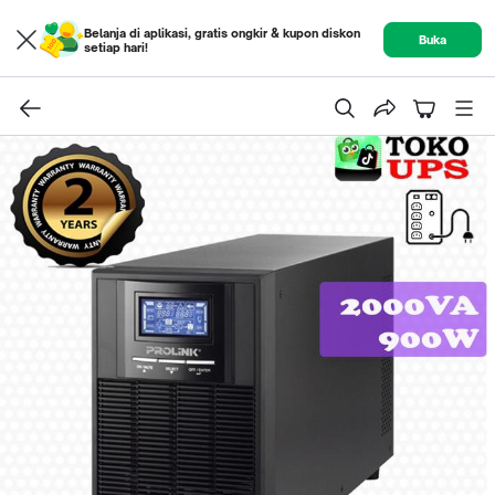
Belanja di aplikasi, gratis ongkir & kupon diskon
Buka
setiap hari!