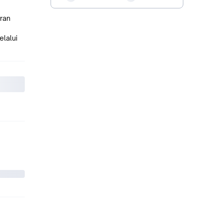
ran
lalui
 lagi.
 pada
kreasi
hion
ktor