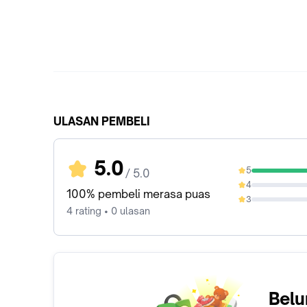
ULASAN PEMBELI
5.0
5
/ 5.0
100%
4
0%
100% pembeli merasa puas
3
0%
4 rating • 0 ulasan
Belu