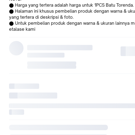
⬤ Harga yang tertera adalah harga untuk 1PCS Batu Torenda.
⬤ Halaman ini khusus pembelian produk dengan warna & uku
yang tertera di deskripsi & foto.
⬤ Untuk pembelian produk dengan warna & ukuran lainnya me
etalase kami
Deskripsi:
Ukuran : 8,6x13mm
Material : Batu Kristal
Fungsi : Dipasang sebagai pemanis tampilan pada baju, dress,
celana, jilbab, batik, syal, aksesoris, sepatu, dan masih banyak
Batu Torenda Crystal Ceko Tetes adalah bahan rangka dasar
perhiasan yang semakin banyak digunakan sebagai pengikat
perhiasan-perhiasan, sangat cocok untuk anda yang suka ber
secara imajinatif dalam membuat suatu karya Fashion yang
menawan, cantik dan unik, dan berbentuk Tetes embun Terbilang
Produk yang unik dan cantik, Cheko Crystal Tetes merupakan produk
unggulan yang bisa anda kreasikan sesuai dengan selera fas
anda.
*Kemungkinan akan terjadi perbedaan warna sedikit karena fa