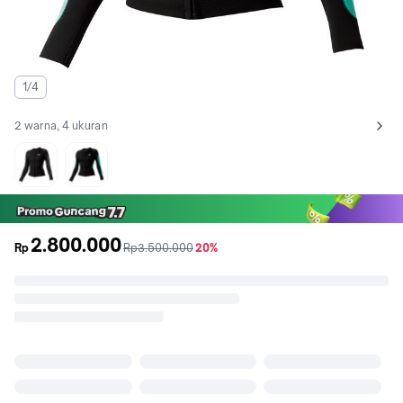
1/4
2 warna, 4 ukuran
Lihat semua variant:
Charcoal
Green
2.800.000
sebelum
diskon
Rp
Rp3.500.000
20%
promo