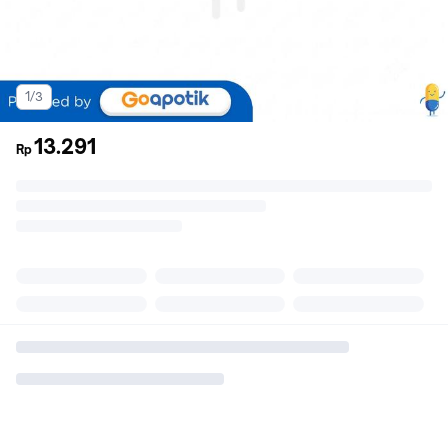
1/3
13.291
Rp