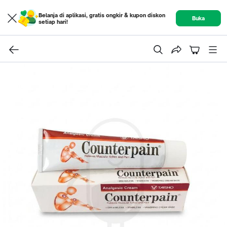
Belanja di aplikasi, gratis ongkir & kupon diskon
Buka
setiap hari!