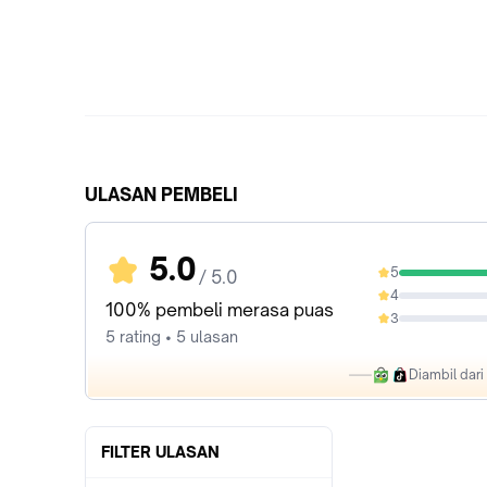
ULASAN PEMBELI
5.0
5
/ 5.0
100%
4
0%
100% pembeli merasa puas
3
0%
5 rating • 5 ulasan
Diambil dar
FILTER ULASAN