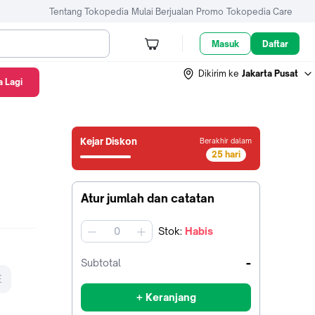
Tentang Tokopedia
Mulai Berjualan
Promo
Tokopedia Care
Masuk
Daftar
Dikirim ke
Jakarta Pusat
 Lagi
Kejar Diskon
Berakhir dalam
25 hari
25
hari4
jam8
Atur jumlah dan catatan
menit49
detik
Stok
:
Habis
jumlah
-
Subtotal
E
+ Keranjang