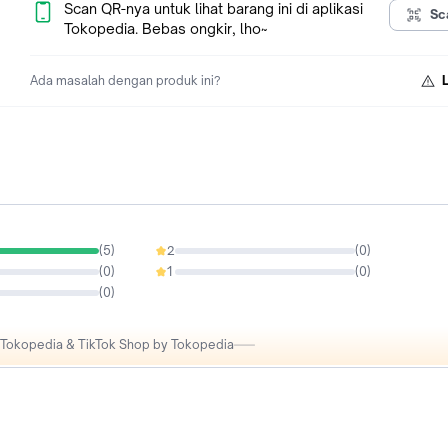
Scan QR-nya untuk lihat barang ini di aplikasi
Sc
Tokopedia. Bebas ongkir, lho~
Ada masalah dengan produk ini?
(
5
)
2
(
0
)
0%
(
0
)
1
(
0
)
0%
(
0
)
i Tokopedia & TikTok Shop by Tokopedia