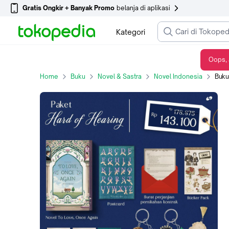
Gratis Ongkir + Banyak Promo
belanja di aplikasi
Kategori
Oops, 
Buku Novel To Love Once Again - Bumi Fiksi
Home
Buku
Novel & Sastra
Novel Indonesia
Buku