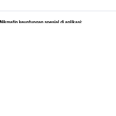
Nikmatin keuntungan spesial di aplikasi:
Diskon 70%* hanya di aplikasi
Promo khusus aplikasi
Gratis Ongkir tiap hari
Buka aplikasi dengan scan QR atau klik tombol:
Pelajari Selengkapnya