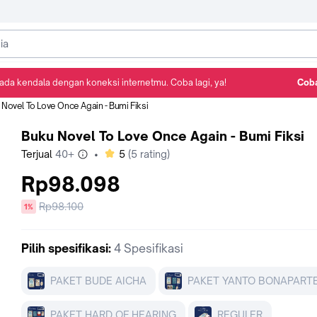
ada kendala dengan koneksi internetmu. Coba lagi, ya!
Coba
Detail Produk
Ulasan
Rekomendasi
 Novel To Love Once Again - Bumi Fiksi
Buku Novel To Love Once Again - Bumi Fiksi
bintang
Terjual
40+
•
5
(
5
rating)
Rp98.098
Harga
Rp98.100
diskon
1%
sebelum
diskon
Pilih
spesifikasi
:
4 Spesifikasi
PAKET BUDE AICHA
PAKET YANTO BONAPART
PAKET HARD OF HEARING
REGULER