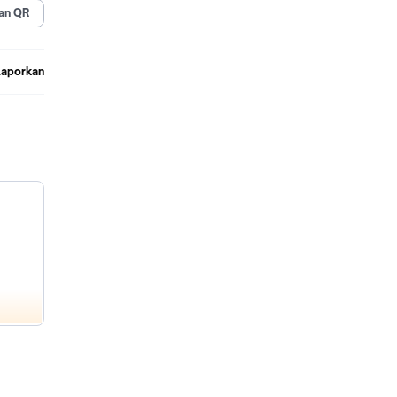
an QR
Laporkan