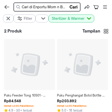
Cari
Filter
Sterilizer & Warmer
2
Produk
Tampilan
Puku Feeder Tong 10501 - 
Puku Penghangat Botol Bottle 
Penjepit botol asi
Rp84.548
Warmer Zip Side - P 11407
Rp203.892
Hemat s.d 8% Pakai Bonus
Hemat s.d 8% Pakai Bonus
4.9
30+ terjual
5.0
18 terjual