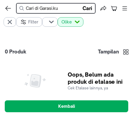
Cari
Filter
Olike
0
Produk
Tampilan
Oops, Belum ada
produk di etalase ini
Cek Etalase lainnya, ya
Kembali