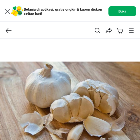
Belanja di aplikasi, gratis ongkir & kupon diskon
Buka
setiap hari!