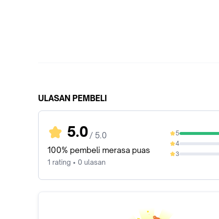
ULASAN PEMBELI
5.0
5
/ 5.0
100%
4
0%
100% pembeli merasa puas
3
0%
1 rating • 0 ulasan