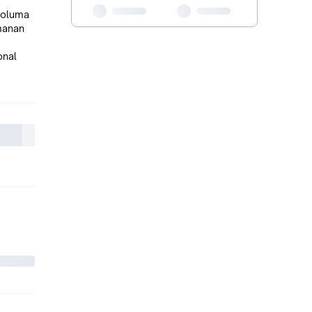
Soluma
manan
onal
etelah
naan
 yang
mbantu