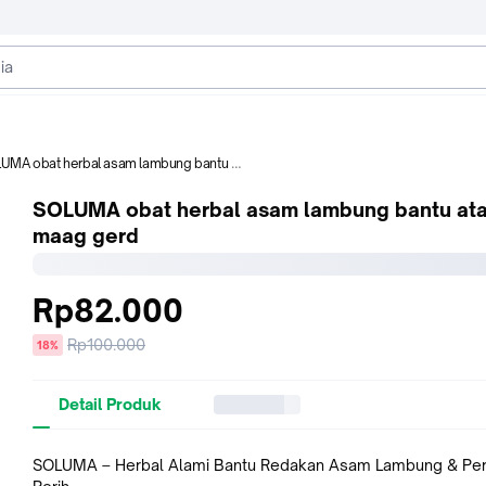
MA obat herbal asam lambung bantu atasi maag gerd
SOLUMA obat herbal asam lambung bantu ata
maag gerd
Rp82.000
Harga
Rp100.000
diskon
18%
sebelum
diskon
Detail Produk
SOLUMA – Herbal Alami Bantu Redakan Asam Lambung & Per