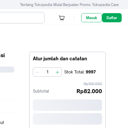
Tentang Tokopedia
Mulai Berjualan
Promo
Tokopedia Care
Masuk
Daftar
si
Atur jumlah dan catatan
Stok
Total
:
9997
jumlah
harga
Rp100.000
sebelum
Rp82.000
Subtotal
diskon
ut