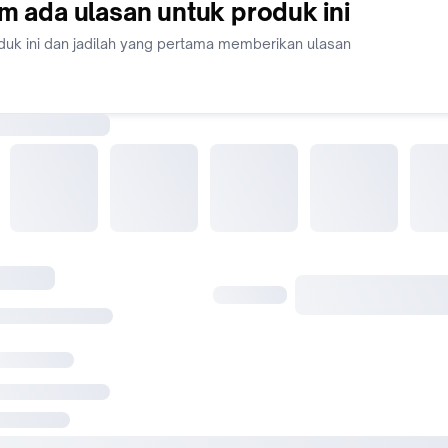
Ingin solusi herbal alami tanpa bahan sintetis
m ada ulasan untuk produk ini
#obatlambung #asamlambung #perutperih
duk ini dan jadilah yang pertama memberikan ulasan
#obatherbalasamlambung #soluma #herbalperutkembung
#obatnyeriperut #herbalalami #obatherbalindonesia #kapsul