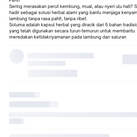
Perih
Sering merasakan perut kembung, mual, atau nyeri ulu hati? 
hadir sebagai solusi herbal alami yang bantu menjaga kenya
lambung tanpa rasa pahit, tanpa ribet.
Soluma adalah kapsul herbal yang diracik dari 5 bahan tradisi
yang telah digunakan secara turun-temurun untuk membantu
meredakan ketidaknyamanan pada lambung dan saluran
pencernaan.
SOLUMA ELJASIA
POM TR 213 336 371
Halal MUI 103410000253160522
Isi 50 kapsul @500mg
Cara pemakaian : diminum 3x sehari sekali minum 2 kapsul (s
makan)
Komposisi Herbal Pilihan:
Curcuma xanthorriza (Temulawak) – bantu jaga fungsi pencer
dan meredakan rasa penuh di perut.
Curcuma longa (Kunyit) – dikenal sebagai rempah antioksidan
baik untuk sistem pencernaan.
Cinnamomum burmanii (Kayu Manis) – secara tradisional me