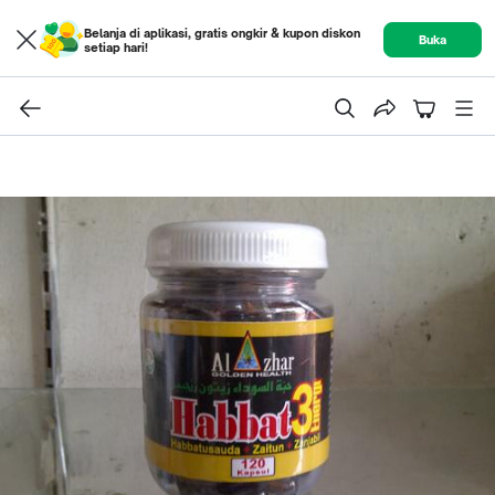
Belanja di aplikasi, gratis ongkir & kupon diskon
Buka
setiap hari!