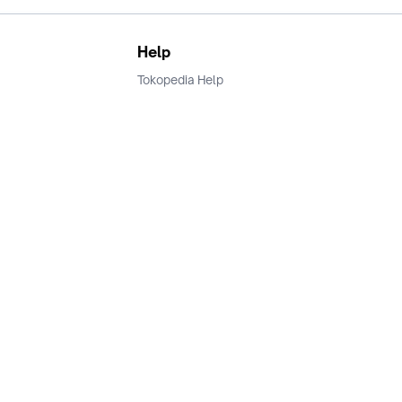
Help
Tokopedia Help
Terms and Condition
Privacy
Keamanan & Privasi
Ikuti Kami