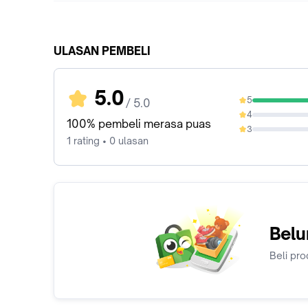
ULASAN PEMBELI
5.0
5
/ 5.0
100%
4
0%
100% pembeli merasa puas
3
0%
1 rating • 0 ulasan
Belu
Beli pro