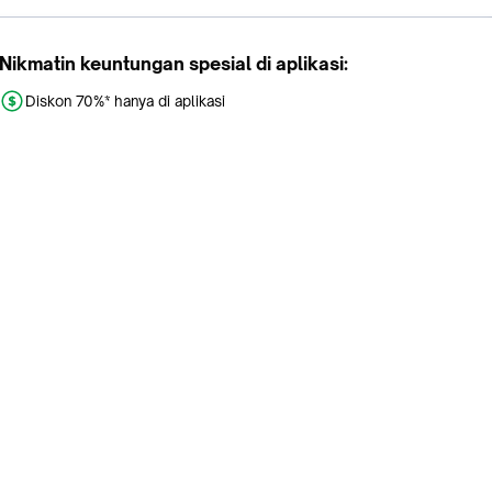
Nikmatin keuntungan spesial di aplikasi:
Diskon 70%* hanya di aplikasi
Promo khusus aplikasi
Gratis Ongkir tiap hari
Buka aplikasi dengan scan QR atau klik tombol:
Pelajari Selengkapnya