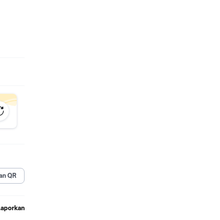
 :
nang-
an QR
Laporkan