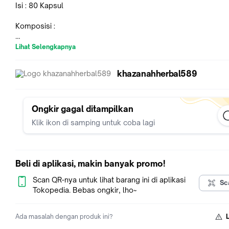
Isi : 80 Kapsul
Komposisi :
Amomum Cardomomum
Lihat Selengkapnya
Curcuma Xanthorrizza
khazanahherbal589
InsyaALLAH berkhasiat :
Mengatasi tekanan darah rendah
Ongkir gagal ditampilkan
Klik ikon di samping untuk coba lagi
Mengatasi Anemia
Menormalkan tekanan darah rendah
Beli di aplikasi, makin banyak promo!
Membantu meyembuhkan gejala-gejala tekanan darah rendah
pusing, Badan Lemas, Lesu, Kurang nafsu makan, mata berku
Scan QR-nya untuk lihat barang ini di aplikasi
Sc
kunang dan mudah lelah
Tokopedia. Bebas ongkir, lho~
Aturan Pakai :
Ada masalah dengan produk ini?