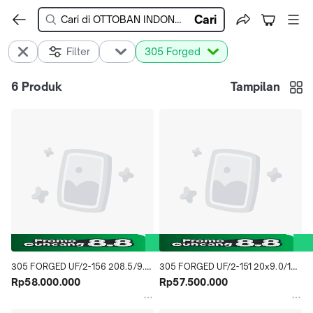
Cari
Filter
305 Forged
6
Produk
Tampilan
305 FORGED UF/2-156 208.5/9.5 
305 FORGED UF/2-151 20x9.0/10 
5x112 ET 38/40 Matte Gunmetal
Rp58.000.000
5x112 ET 40 Matte Gunmetal
Rp57.500.000