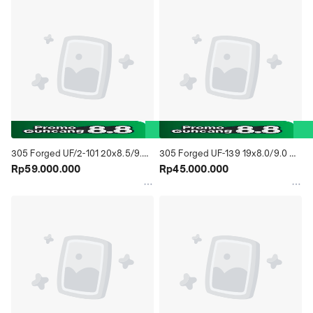
305 Forged UF/2-101 20x8.5/9.5 
305 Forged UF-139 19x8.0/9.0 
5x112 ET 38/38 Matte Gunmetal
Rp59.000.000
5x112 ET 35/38 Brushed Grey
Rp45.000.000