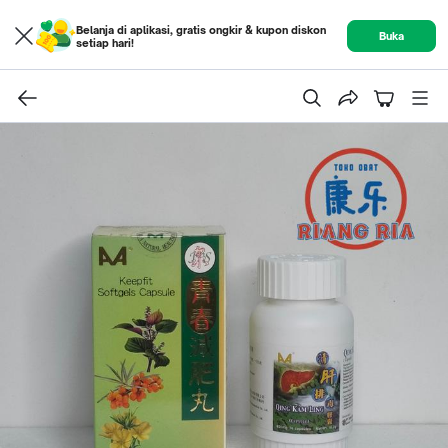
Belanja di aplikasi, gratis ongkir & kupon diskon
Buka
setiap hari!