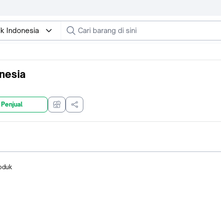
ik Indonesia
onesia
 Penjual
oduk