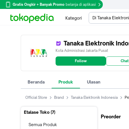
Gratis Ongkir + Banyak Promo
belanja di aplikasi
Di Tanaka Elektron
Kategori
Tanaka Elektronik Ind
Kota Administrasi Jakarta Pusat
Follow
Chat
Beranda
Produk
Ulasan
Official Store
Brand
Tanaka Elektronik Indonesia
Pr
Etalase Toko (
7
)
Preorder
Semua Produk