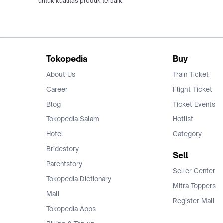
untuk kualitas produk terbaik!
Tokopedia
Buy
About Us
Train Ticket
Career
Flight Ticket
Blog
Ticket Events
Tokopedia Salam
Hotlist
Hotel
Category
Bridestory
Sell
Parentstory
Seller Center
Tokopedia Dictionary
Mitra Toppers
Mall
Register Mall
Tokopedia Apps