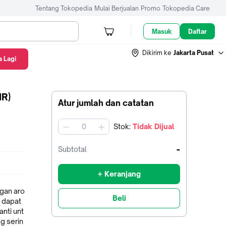
Tentang Tokopedia
Mulai Berjualan
Promo
Tokopedia Care
Masuk
Daftar
Dikirim ke
Jakarta Pusat
 Lagi
IR)
Atur jumlah dan catatan
Stok
:
Tidak Dijual
jumlah
-
Subtotal
+ Keranjang
gan aro
Beli
h dapat
nti unt
g serin