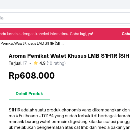
ada kendala dengan koneksi internetmu. Coba lagi, ya!
Coba
Detail Produk
Ulasan
Rekomendasi
Pemikat Walet Khusus LMB S1H1R (SIHIR)
Aroma Pemikat Walet Khusus LMB S1H1R (SIH
bintang
Terjual
17
•
4.9
(
10
rating)
Rp608.000
Detail Produk
S1H1R adalah suatu produk ekonomis yang dikembangkan den
ma #Fullhouse #D11P4 yang sudah terbukti di berbagai daera
menarik burung walet bermain di gedung kita dan solusi pengga
uk melakukan penghematan atas cat lmb dan media pakan yan