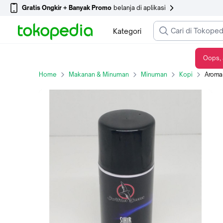
Gratis Ongkir + Banyak Promo
belanja di aplikasi
Kategori
Oops, 
Aroma Pemikat Walet Khusus LMB S1H1R (SIHIR)
Home
Makanan & Minuman
Minuman
Kopi
Aroma 