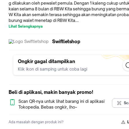
g dilakukan oleh pewalet pemula. Dengan 1 kaleng cukup unt
kaian selama 8 bulan di RBW Kita sehingga burung yang bermai
W Kita akan semakin terasa sehingga akan meningkatan probab
burung walet menetap di RBW Kita.
Lihat Selengkapnya
Kegunaan S1H1R:
1. Aroma Pemikat Burung Walet
Swiftletshop
2. Mengundang serangga dalam radius 500m dengan bantua
, serangga dapat terbang mencapai ke LMB walaupun tinggi b
6 Lantai. Sehingga tentunya akan menarik perhatian Burung Wa
uk mengejarnya.
Ongkir gagal ditampilkan
3. Aromanya tidak disukai oleh ular sehingga dapat me Cegah
Klik ikon di samping untuk coba lagi
asuk lewat LMB.
4. Aromanya tidak disukai oleh burung hantu, sehingga apabila
fkan di malam hari, dapat mencegah burung hantu masuk ke da
mah burung walet.
Beli di aplikasi, makin banyak promo!
Scan QR-nya untuk lihat barang ini di aplikasi
Sc
Cara Pakai S1H1R di LMB:
Tokopedia. Bebas ongkir, lho~
1. Sistem 1 Dispenser: 1 Dispenser di stel dari jam 6 pagi sampai 
m semprot 1x
Ada masalah dengan produk ini?
2. Sistem 2 Dispenser: Dispenser 1 distel dari jam 6 pagi sampai 