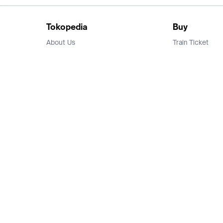
Tokopedia
Buy
About Us
Train Ticket
Career
Flight Ticket
Blog
Ticket Events
Tokopedia Salam
Hotlist
Hotel
Category
Bridestory
Sell
Parentstory
Seller Center
Tokopedia Dictionary
Mitra Toppers
Mall
Register Mall
Tokopedia Apps
Billing & Top up
Deals Tokopedia
Finance