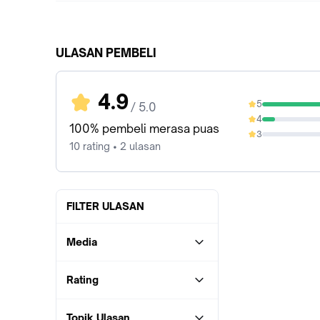
ULASAN PEMBELI
4.9
5
/ 5.0
90%
4
10%
100% pembeli merasa puas
3
0%
10 rating • 2 ulasan
FILTER ULASAN
Media
Rating
Topik Ulasan