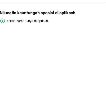
Nikmatin keuntungan spesial di aplikasi:
Diskon 70%* hanya di aplikasi
Promo khusus aplikasi
Gratis Ongkir tiap hari
Buka aplikasi dengan scan QR atau klik tombol:
Pelajari Selengkapnya