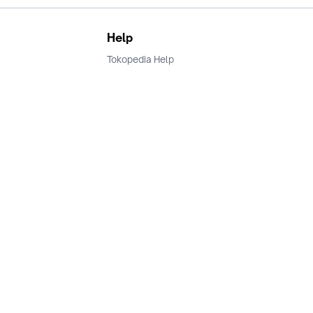
Help
Tokopedia Help
Terms and Condition
Privacy
Keamanan & Privasi
Ikuti Kami