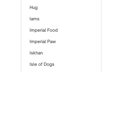
Hug
Iams
Imperial Food
Imperial Paw
Iskhan
Isle of Dogs
Jerhigh
Jinny
Josera
Kala Health
Kit Cat
Informasi Toko F.J. Pet Shop
Kitchen Flavor