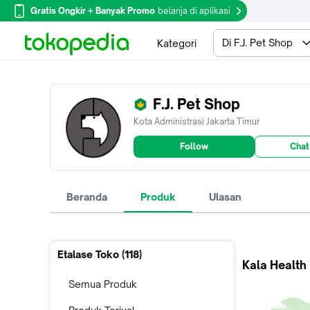
Gratis Ongkir + Banyak Promo
belanja di aplikasi
Di F.J. Pet Shop
Kategori
F.J. Pet Shop
Kota Administrasi Jakarta Timur
Follow
Chat
Beranda
Produk
Ulasan
Etalase Toko (
118
)
Kala Health
Semua Produk