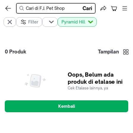
Cari
Filter
Pyramid Hill
0
Produk
Tampilan
Oops, Belum ada
produk di etalase ini
Cek Etalase lainnya, ya
Kembali