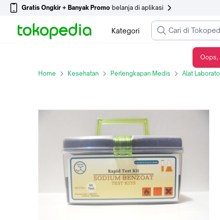
Gratis Ongkir + Banyak Promo
belanja di aplikasi
Kategori
Oops, 
Reagen Uji Benzoat Test Kit / Rapid Test Sodium / Natrium Benzoate
Home
Kesehatan
Perlengkapan Medis
Alat Laborat