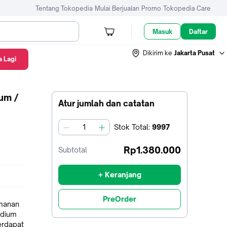
Tentang Tokopedia
Mulai Berjualan
Promo
Tokopedia Care
Masuk
Daftar
Dikirim ke
Jakarta Pusat
 Lagi
um /
Atur jumlah dan catatan
Stok
Total
:
9997
jumlah
Rp1.380.000
Subtotal
+ Keranjang
PreOrder
amanan
odium
erdapat