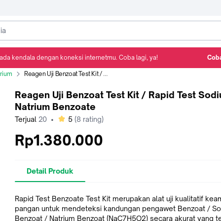
ada kendala dengan koneksi internetmu. Coba lagi, ya!
Coba
Detail Produk
Ulasan
Rekomendasi
orium
Reagen Uji Benzoat Test Kit / Rapid Test Sodium / Natrium Benzoate
Reagen Uji Benzoat Test Kit / Rapid Test Sodi
Natrium Benzoate
bintang
Terjual
20
•
5
(
8
rating)
Rp1.380.000
Detail Produk
Rapid Test Benzoate Test Kit merupakan alat uji kualitatif ke
pangan untuk mendeteksi kandungan pengawet Benzoat / S
Benzoat / Natrium Benzoat (NaC7H5O2) secara akurat yang t