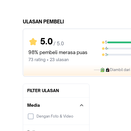
ULASAN PEMBELI
5.0
5
/ 5.0
97.26%
4
1.37%
98% pembeli merasa puas
3
1.37%
73 rating • 23 ulasan
Diambil dar
FILTER ULASAN
Media
Dengan Foto & Video