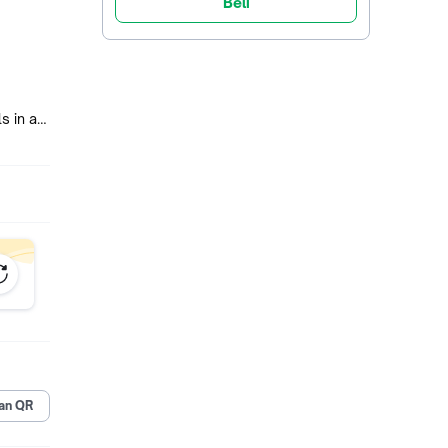
Beli
s in a
. Atau
ensi
an QR