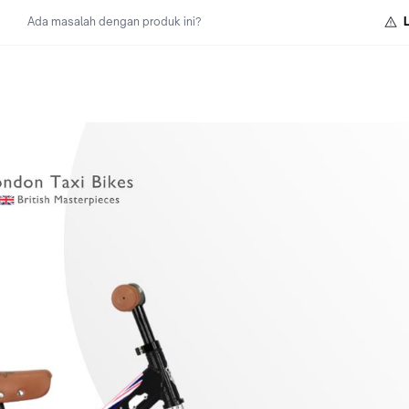
Ada masalah dengan produk ini?
WAJIB VIDEO UNBOXING
1. KOMPLAIN MAKSIMAL 1X24JAM TERHITUNG SETELAH BAR
TERIMA
2. KOMPLAIN WAJIB DI SERTAI DENGAN VIDEO PROSES UNB
PAKET
3. VIDEO DI REKAM DENGAN JELAS SEBELUM PAKET DIBUKA
HINGGA PAKET SELESAI DIBUKA
4. KAMI TIDAK MENERIMA VIDEO YANG DI REKAM SETELAH 
TERBUKA
5. KAMI BERHAK MENOLAK REKAMAN VIDEO YANG TERPUTU
PUTUS ATAU VIDEO YANG MERUPAKAN HASIL EDITAN
6. BARANG YANG SUDAH DIPAKAI, TIDAK BISA DI KLAIM/DIR
DENGAN ALASAN APAPUN
7. BILA PAKET DI TERIMA DALAM KONDISI BAIK, MOHON L
WAKTU UNTUK MEMBERIKAN ULASAN POSITIF BAGI TOKO K
YA, TERIMAKASIH
Enjoy your riding with us and Happy Shopping!