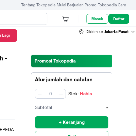
Tentang Tokopedia
Mulai Berjualan
Promo
Tokopedia Care
Masuk
Daftar
Dikirim ke
Jakarta Pusat
 Lagi
h -
Promosi Tokopedia
Atur jumlah dan catatan
Stok
:
Habis
jumlah
-
Subtotal
+ Keranjang
SEPEDA