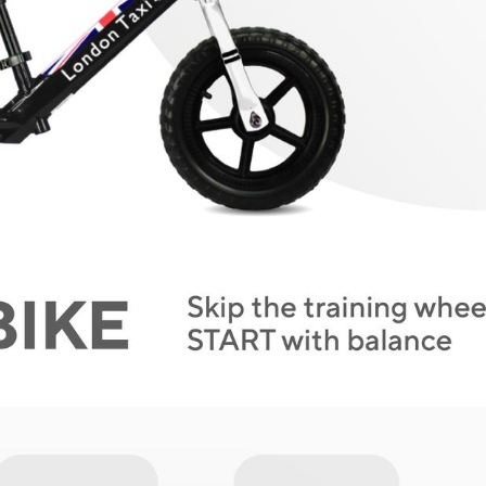
Follow Us:
@londontaxibikeid
@londontaxikids