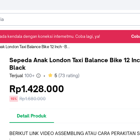
ada kendala dengan koneksi internetmu. Coba lagi, ya!
Coba
Detail Produk
Ulasan
Rekomendasi
 London Taxi Balance Bike 12 Inch - Black
Sepeda Anak London Taxi Balance Bike 12 Inc
Black
bintang
Terjual
100+
•
5
(
73
rating)
Rp1.428.000
Harga
Rp1.680.000
diskon
15%
sebelum
diskon
Detail Produk
BERIKUT LINK VIDEO ASSEMBLING ATAU CARA PERAKITAN 
: