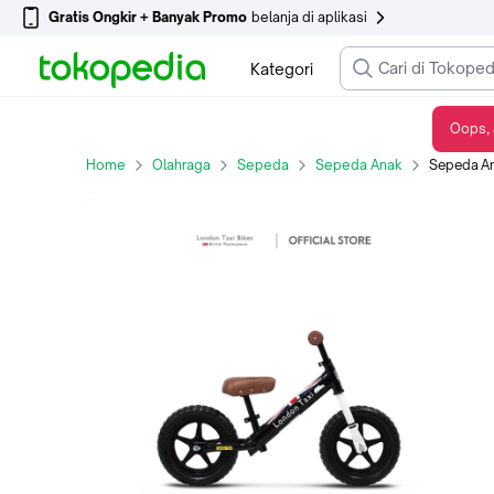
Gratis Ongkir + Banyak Promo
belanja di aplikasi
Kategori
Oops, 
Sepeda Anak London Taxi Balance Bike 12 Inch - Black
Home
Olahraga
Sepeda
Sepeda Anak
Sepeda Anak