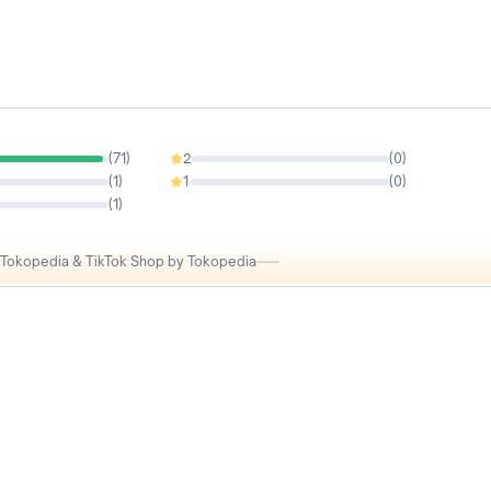
(
71
)
2
(
0
)
0%
(
1
)
1
(
0
)
0%
(
1
)
i Tokopedia & TikTok Shop by Tokopedia