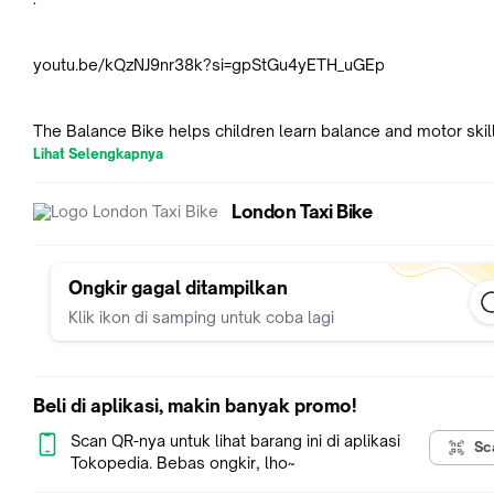
youtu.be/kQzNJ9nr38k?si=gpStGu4yETH_uGEp
The Balance Bike helps children learn balance and motor skill
safe and fun way, building confidence from an early age.
Lihat Selengkapnya
London Taxi Bike
Note :
Ready Stock sesuai dengan variasi warna yang masih tersedia
bisa confirm lebih lanjut via chat.
Ongkir gagal ditampilkan
Produk dalam box dikirim dengan kondisi terakit 80%.
Klik ikon di samping untuk coba lagi
Biaya kirim melalui ekspedisi/cargo dihitung berdasarkan dim
packaging
Pengiriman Setiap Hari Senin - Jumat,
Batas Pengiriman Ekspedisi JNE, pukul 13.00 WIB
Beli di aplikasi, makin banyak promo!
Batas Pengiriman Ekspedisi J&T - Sicepat, pukul 14.00 WIB
Batas Pengiriman Instan, pukul 15.30 WIB
Scan QR-nya untuk lihat barang ini di aplikasi
Sc
Tanggal merah, Sabtu dan Minggu off pengiriman
Tokopedia. Bebas ongkir, lho~