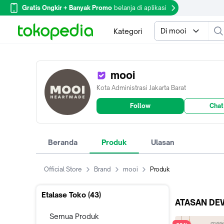
Gratis Ongkir + Banyak Promo
belanja di aplikasi
Di mooi
Kategori
mooi
Kota Administrasi Jakarta Barat
Follow
Chat
Beranda
Produk
Ulasan
Official Store
Brand
mooi
Produk
Etalase Toko (
43
)
ATASAN DE
Semua Produk