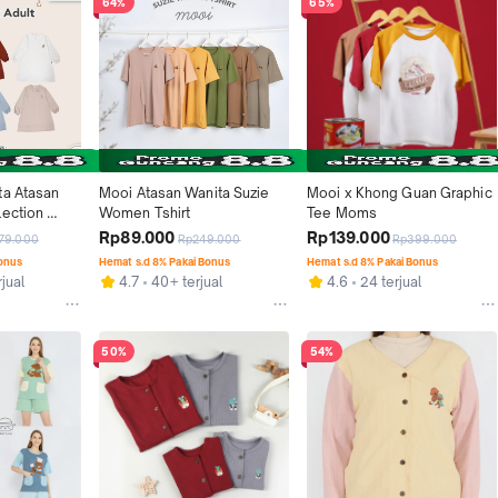
64%
65%
a Atasan 
Mooi Atasan Wanita Suzie 
Mooi x Khong Guan Graphic 
ection 
Women Tshirt
Tee Moms
t
Rp89.000
Rp139.000
79.000
Rp249.000
Rp399.000
Bonus
Hemat s.d 8% Pakai Bonus
Hemat s.d 8% Pakai Bonus
jual
4.7
40+ terjual
4.6
24 terjual
50%
54%