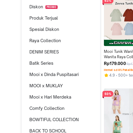
63%
Diskon
PROMO
Produk Terjual
Spesial Diskon
Raya Collection
DENIM SERIES
Mooi Tunik Wanit
Wanita Raya Coll
Zevva Tunik Adul
Batik Series
Rp179.000
Rp4
Hemat s.d 8% Pakai 
Mooi x Dinda Puspitasari
4.9
500+ ter
MOOI x MUKLAY
50%
Mooi x Hari Merdeka
Comfy Collection
BOWTIFUL COLLECTION
BACK TO SCHOOL