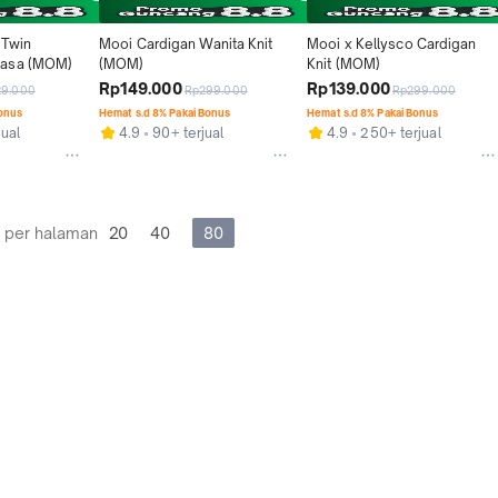
Twin 
Mooi Cardigan Wanita Knit 
Mooi x Kellysco Cardigan 
wasa (MOM)
(MOM)
Knit (MOM)
Rp149.000
Rp139.000
29.000
Rp299.000
Rp299.000
Bonus
Hemat s.d 8% Pakai Bonus
Hemat s.d 8% Pakai Bonus
jual
4.9
90+ terjual
4.9
250+ terjual
 per halaman
20
40
80