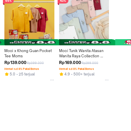
65%
43%
Mooi x Khong Guan Pocket 
Mooi Tunik Wanita Atasan 
Tee Moms
Wanita Raya Collection 
Mecca Tunik
Rp139.000
Rp169.000
Rp399.000
Rp299.000
Hemat s.d 8% Pakai Bonus
Hemat s.d 8% Pakai Bonus
5.0
25 terjual
4.9
500+ terjual