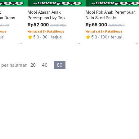
 
Mooi Atasan Anak 
Mooi Rok Anak Perempuan 
na Dress
Perempuan Livy Top
Nata Skort Pants
Rp52.000
Rp55.000
9.000
Rp149.000
Rp159.000
Bonus
Hemat s.d 8% Pakai Bonus
Hemat s.d 8% Pakai Bonus
ual
5.0
90+ terjual
5.0
100+ terjual
 per halaman
20
40
80