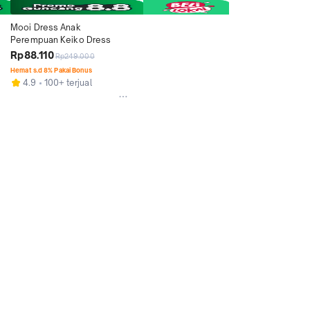
Mooi Dress Anak 
Perempuan Keiko Dress
Rp88.110
Rp249.000
Hemat s.d 8% Pakai Bonus
4.9
100+ terjual