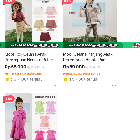
65%
65%
Mooi Rok Celana Anak 
Mooi Celana Panjang Anak 
Perempuan Hanako Ruffle 
Perempuan Hinata Pants
Skort
Rp55.000
Rp59.000
Rp159.000
Rp169.000
Hemat s.d 8% Pakai Bonus
Hemat s.d 8% Pakai Bonus
5.0
100+ terjual
4.9
80+ terjual
65%