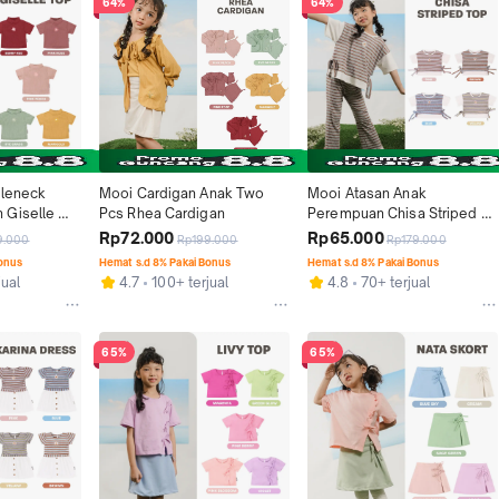
64%
64%
leneck 
Mooi Cardigan Anak Two 
Mooi Atasan Anak 
Giselle 
Pcs Rhea Cardigan
Perempuan Chisa Striped 
Tee
Rp72.000
Rp65.000
9.000
Rp199.000
Rp179.000
Bonus
Hemat s.d 8% Pakai Bonus
Hemat s.d 8% Pakai Bonus
jual
4.7
100+ terjual
4.8
70+ terjual
65%
65%