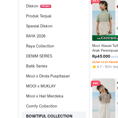
65%
Diskon
PROMO
Produk Terjual
Spesial Diskon
RAYA 2026
Raya Collection
Mooi Atasan Turt
Anak Perempuan 
Top
DENIM SERIES
Rp45.000
Rp12
Hemat s.d 8% Pakai 
Batik Series
4.7
100+ ter
Mooi x Dinda Puspitasari
64%
MOOI x MUKLAY
Mooi x Hari Merdeka
Comfy Collection
BOWTIFUL COLLECTION