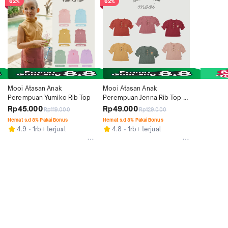
62%
62%
Mooi Atasan Anak 
Mooi Atasan Anak 
Perempuan Yumiko Rib Top
Perempuan Jenna Rib Top 
V.1
Rp45.000
Rp49.000
Rp119.000
Rp129.000
Hemat s.d 8% Pakai Bonus
Hemat s.d 8% Pakai Bonus
4.9
1rb+ terjual
4.8
1rb+ terjual