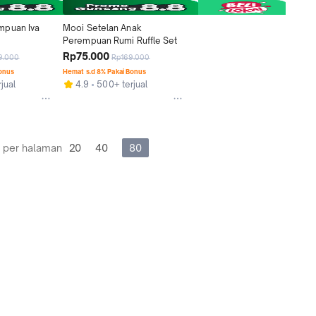
puan Iva 
Mooi Setelan Anak 
Perempuan Rumi Ruffle Set
Rp75.000
9.000
Rp169.000
Bonus
Hemat s.d 8% Pakai Bonus
jual
4.9
500+ terjual
 per halaman
20
40
80