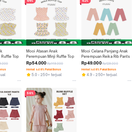
64%
62%
k 
Mooi Atasan Anak 
Mooi Celana Panjang Anak 
Ruffle Top
Perempuan Minji Ruffle Top
Perempuan Reika Rib Pants
Rp54.000
Rp49.000
9.000
Rp149.000
Rp129.000
Bonus
Hemat s.d 8% Pakai Bonus
Hemat s.d 8% Pakai Bonus
jual
5.0
250+ terjual
4.9
250+ terjual
56%