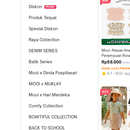
64%
Diskon
PROMO
Produk Terjual
Spesial Diskon
Raya Collection
DENIM SERIES
Mooi Atasan Ana
Perempuan Rora 
Batik Series
Rp58.000
Rp15
Hemat s.d 8% Pakai 
Mooi x Dinda Puspitasari
4.7
100+ ter
MOOI x MUKLAY
63%
Mooi x Hari Merdeka
Comfy Collection
BOWTIFUL COLLECTION
BACK TO SCHOOL