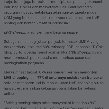
kerja, tetapi juga berpotensi menciptakan peluang ekonomi
baru bagi UMKM dan masyarakat luas. Kami berharap
program ini dapat melahirkan lebih banyak talenta muda
UGM yang berkualitas untuk memperkuat ekosistem LIVE
hosting dan konten kreatif di Indonesia.”
LIVE shopping
jadi tren baru belanja
online
Sebagai rumah bagi jutaan penjual, termasuk UMKM yang
berkontribusi lebih dari 60% terhadap PDB Indonesia, TikTok
Shop by Tokopedia menghadirkan fitur
LIVE Shopping
yang
mempermudah pelaku usaha memperluas pasar dan
meningkatkan penjualan.
Menurut riset Jakpat,
87% responden pernah menonton
LIVE shopping
, dan
77% di antaranya melakukan transaksi
setelah menonton. Hal ini menunjukkan LIVE shopping bukan
hanya tren, melainkan kebiasaan baru dalam berbelanja
online.
“Seiring meningkatnya minat masyarakat terhadap
LIVE
shopping
, kebutuhan akan
LIVE host profesional
dan kreator