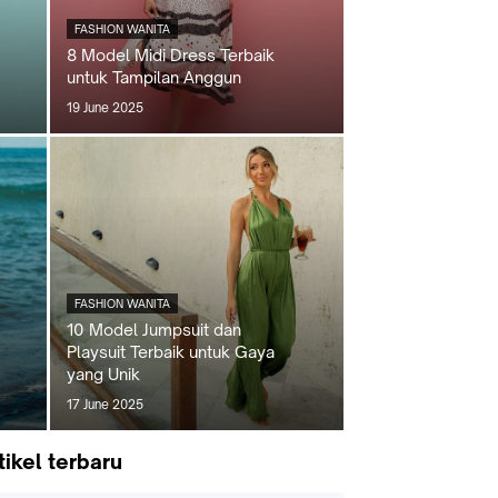
FASHION WANITA
8 Model Midi Dress Terbaik
untuk Tampilan Anggun
19 June 2025
FASHION WANITA
10 Model Jumpsuit dan
Playsuit Terbaik untuk Gaya
yang Unik
17 June 2025
tikel terbaru