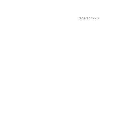
Page
1
of
226