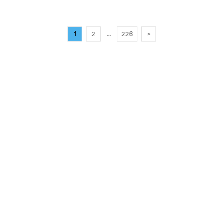
...
1
2
226
>