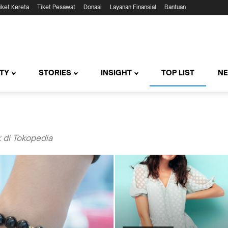
iket Kereta
Tiket Pesawat
Donasi
Layanan Finansial
Bantuan
TY
STORIES
INSIGHT
TOP LIST
N
 di Tokopedia