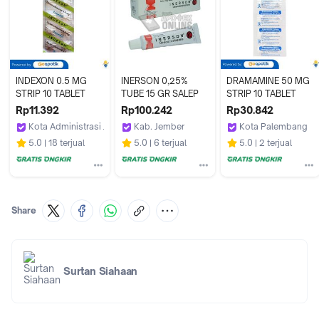
INDEXON 0.5 MG 
INERSON 0,25% 
DRAMAMINE 50 MG 
STRIP 10 TABLET
TUBE 15 GR SALEP
STRIP 10 TABLET
Rp11.392
Rp100.242
Rp30.842
Kota Administrasi Jakarta Timur
Kab. Jember
Kota Palembang
Apotek Era Farma by GoApotik
Apotek Sahabat 2 Puger
Apotek Jitu Palem
5.0
18 terjual
5.0
6 terjual
5.0
2 terjual
Share
Surtan Siahaan