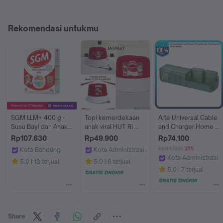
Rekomendasi untukmu
SGM LLM+ 400 g - 
Topi kemerdekaan 
Arte Universal Cable 
Susu Bayi dan Anak - 
anak viral HUT RI 
and Charger Home 
Halodoc
1945 ke 78 2023 
Storage Container 
Rp107.630
Rp49.900
Rp74.100
NKRI Harga Mati 
Box Green Matte 
Rp94.000
21%
Kota Bandung
Kota Administrasi Jakarta Barat
Merdeka Kaos 
Storage Tempat 
Kota Administrasi J
Apotek Baladewa Farma 3 Bandung
Jaspart
5.0
13 terjual
5.0
6 terjual
Couple 17 Agustus
Simpan Charger 
Official Ringke Part
5.0
7 terjual
Desk Organizer 
Perapih Cable 
Management Meja 
Rak Alat Tulis Make 
Up Kosmetik
Share