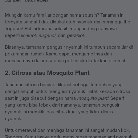
Sumber Foto: Pexels
Mungkin kamu familiar dengan nama selasih? Tanaman ini
ternyata sangat tidak disukai oleh nyamuk dan serangga lho,
Toppers! Hal ini karena selasih mengandung senyawa
seperti
linalool, eugenol,
dan
geraniol
.
Biasanya, tamanam pengusir nyamuk ini tumbuh secara liar di
pekarangan rumah. Kamu dapat mengambilnya dan
menanamnya dalam sebuah pot untuk diletakkan di rumah.
2. Citrosa atau Mosquito Plant
Tanaman citrosa banyak dikenal sebagai tumbuhan yang
sangat ampuh untuk mengusir nyamuk. Inilah kenapa citrosa
saat ini juga disebut dengan nama
mosquito plant
.
Seperti
yang kamu bisa tebak dari namanya, tanaman pengusir
nyamuk ini memiliki bau citrus kuat yang tidak disukai
nyamuk.
Untuk merawat dan menjaga tanaman ini sangat mudah kok,
Toppers. Kamu hanya perlu menyimpan tanaman anti nyamuk