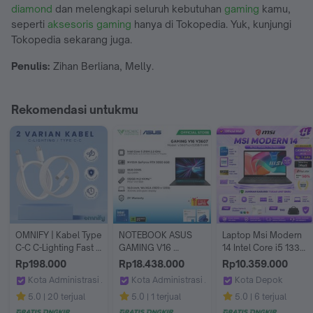
diamond
dan melengkapi seluruh kebutuhan
gaming
kamu,
seperti
aksesoris gaming
hanya di Tokopedia. Yuk, kunjungi
Tokopedia sekarang juga.
Penulis:
Zihan Berliana, Melly.
Rekomendasi untukmu
OMNIFY | Kabel Type 
NOTEBOOK ASUS 
Laptop Msi Modern 
C-C C-Lighting Fast 
GAMING V16 
14 Intel Core i5 1334 
Charging Original 
V3607VJ-I535B1T-
Ram 8Gb 512Gb Ssd 
Rp198.000
Rp18.438.000
Rp10.359.000
100% Kompatibel 
HM INTEL CORE 5-
Win 11 + Office Ohs 
Kota Administrasi Jakarta Barat
Kota Administrasi Jakarta Pusat
Kota Depok
untuk iOS
210H 8GB 512GB 
Ori 14.0 Full HD Ips
Omnify store
Vicmic Indonesia
Herlinacom
5.0
20 terjual
5.0
1 terjual
5.0
6 terjual
RTX3050 6GB 16" 
WUXGA WIN11HOME 