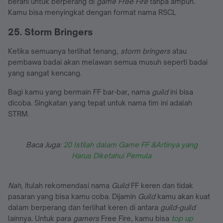
berani untuk berperang di
game
Free Fire
tanpa ampun.
Kamu bisa menyingkat dengan format nama RSCL
25. Storm Bringers
Ketika semuanya terlihat tenang,
storm bringers
atau
pembawa badai akan melawan semua musuh seperti badai
yang sangat kencang.
Bagi kamu yang bermain FF bar-bar, nama
guild
ini bisa
dicoba. Singkatan yang tepat untuk nama tim ini adalah
STRM.
Baca Juga:
20 Istilah dalam Game FF &Artinya yang
Harus Diketahui Pemula
Nah
, itulah rekomendasi nama
Guild
FF keren dan tidak
pasaran yang bisa kamu coba. Dijamin
Guild
kamu akan kuat
dalam berperang dan terlihat keren di antara
guild-guild
lainnya. Untuk para
gamers
Free Fire, kamu bisa
top up