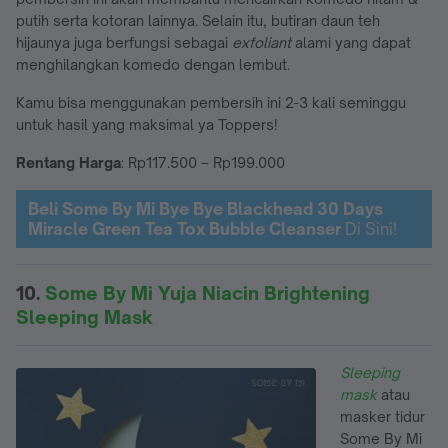
putih serta kotoran lainnya. Selain itu, butiran daun teh
hijaunya juga berfungsi sebagai
exfoliant
alami yang dapat
menghilangkan komedo dengan lembut.
Kamu bisa menggunakan pembersih ini 2-3 kali seminggu
untuk hasil yang maksimal ya Toppers!
Rentang Harga
: Rp117.500 – Rp199.000
Beli
Some By Mi Bye Bye Blackhead 30 Days
Miracle Green Tea Tox Bubble Cleanser
Di Sini!
10.
Some By Mi Yuja Niacin Brightening
Sleeping Mask
Sleeping
mask
atau
masker tidur
Some By Mi