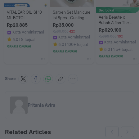
Beli Lokal
VITAL EAR OIL ISI 10 
Sarben Set Manicure 
Aeris Beaute x 
ML BOTOL
isi 8pcs - Gunting 
Bubah Alfian The 
Kuku Ada 
Rp20.885
Rp35.000
Club Series Brush 
Penampung Kuku - 
Rp629.100
Rp60.000
42%
Kota Administrasi Jakarta Timur
Set | Make Up Brush 
Set Gunting Kuku isi 
Rp699.000
10%
Kota Administrasi Jakarta Utara
Apotek Clara Jaya By GoApotik
5.0
9 terjual
Set Lengkap 
8pcs Termasuk Box 
Kota Administrasi J
Sarben
5.0
100+ terjual
Premium Lembut 
Tenteng
Aeris Beaute
5.0
1rb+ terjual
Vegan Multifungsi 
Profesional MUA - 
Kuas Bedak 
Foundation 
Concealer Blush
Share
Pritania Avira
Related Articles