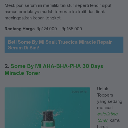
Meskipun serum ini memiliki tekstur seperti lendir siput,
namun produknya mudah terserap ke kulit dan tidak
meninggalkan kesan lengket.
Rentang Harga
: Rp124.900 – Rp155.000
Beli Some By Mi Snail Truecica Miracle Repair
Serum Di Sini!
2.
Some By Mi AHA-BHA-PHA 30 Days
Miracle Toner
Untuk
Toppers
yang sedang
mencari
exfoliating
toner
, kamu
harus