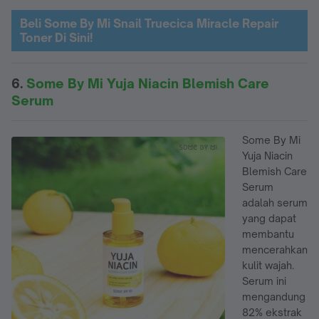
Beli Some By Mi Snail Truecica Miracle Repair
Toner Di Sini!
6.
Some By Mi Yuja Niacin Blemish Care
Serum
Some By Mi
Yuja Niacin
Blemish Care
Serum
adalah serum
yang dapat
membantu
mencerahkan
kulit wajah.
Serum ini
mengandung
82% ekstrak