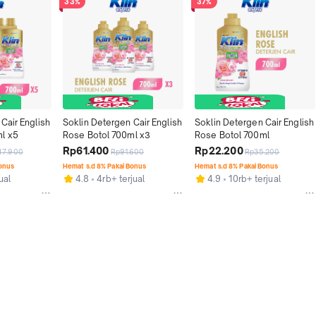
33%
37%
Cair English 
Soklin Detergen Cair English 
Soklin Detergen Cair English 
l x5
Rose Botol 700ml x3
Rose Botol 700ml
Rp61.400
Rp22.200
47.900
Rp91.600
Rp35.200
Bonus
Hemat s.d 8% Pakai Bonus
Hemat s.d 8% Pakai Bonus
ual
4.8
4rb+ terjual
4.9
10rb+ terjual