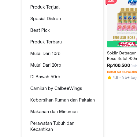
32%
Produk Terjual
Spesial Diskon
Best Pick
Produk Terbaru
Mulai Dari 10rb
Soklin Detergen 
Rose Botol 700m
Mulai Dari 20rb
Rp100.500
Rp1
Hemat s.d 8% Pakai 
Di Bawah 50rb
4.8
1rb+ terj
Camilan by CalbeeWings
Kebersihan Rumah dan Pakaian
Makanan dan Minuman
Perawatan Tubuh dan
Kecantikan