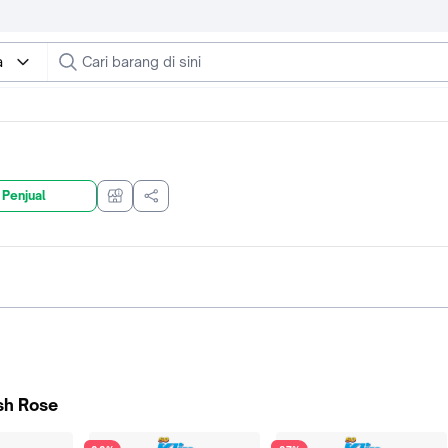
a
 Penjual
ish Rose