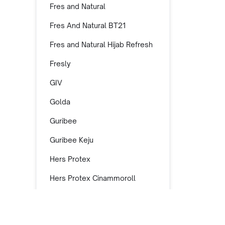
Fres and Natural
Fres And Natural BT21
Fres and Natural Hijab Refresh
Fresly
GIV
Golda
Guribee
Guribee Keju
Hers Protex
Hers Protex Cinammoroll
Hers Protex Comfort Night
30cm