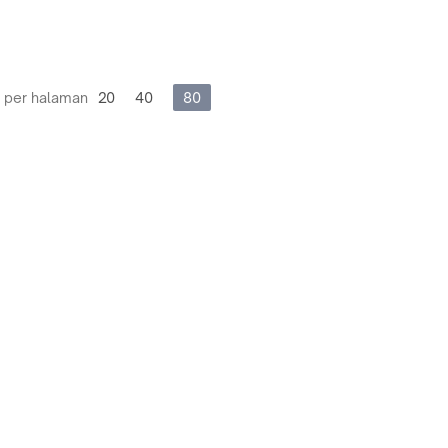
 per halaman
20
40
80