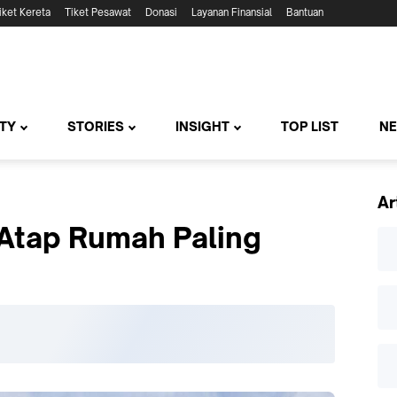
iket Kereta
Tiket Pesawat
Donasi
Layanan Finansial
Bantuan
TY
STORIES
INSIGHT
TOP LIST
N
Ar
 Atap Rumah Paling
n