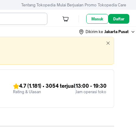
Tentang Tokopedia
Mulai Berjualan
Promo
Tokopedia Care
Masuk
Daftar
Dikirim ke
Jakarta Pusat
4.7
(1.181)
•
3054
terjual
13:00 - 19:30
Rating & Ulasan
Jam operasi toko