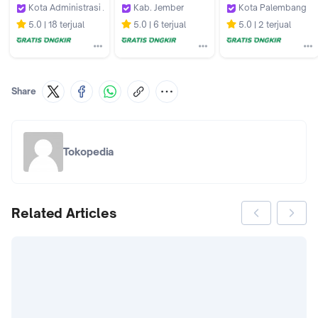
Kota Administrasi Jakarta Timur
Kab. Jember
Kota Palembang
Apotek Era Farma by GoApotik
Apotek Sahabat 2 Puger
Apotek Jitu Palem
5.0
18 terjual
5.0
6 terjual
5.0
2 terjual
Share
Tokopedia
Related Articles