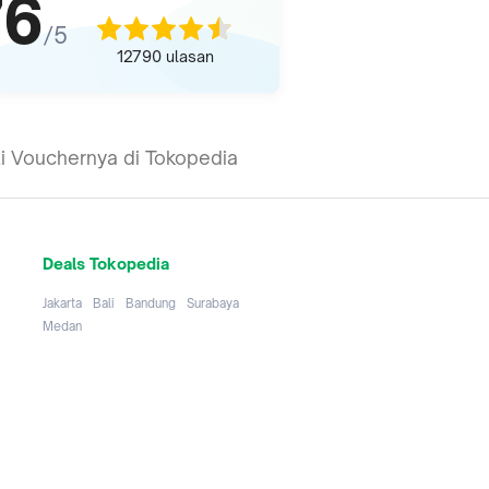
76
/5
12790
ulasan
li Vouchernya di Tokopedia
Deals Tokopedia
Jakarta
Bali
Bandung
Surabaya
Medan