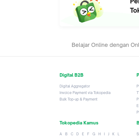
Pe
To
Belajar Online dengan Onl
Digital B2B
P
Digital Aggregator
P
Invoice Payment via Tokopedia
T
Bulk Top-up & Payment
P
E
P
Tokopedia Kamus
B
A
B
C
D
E
F
G
H
I
J
K
L
S