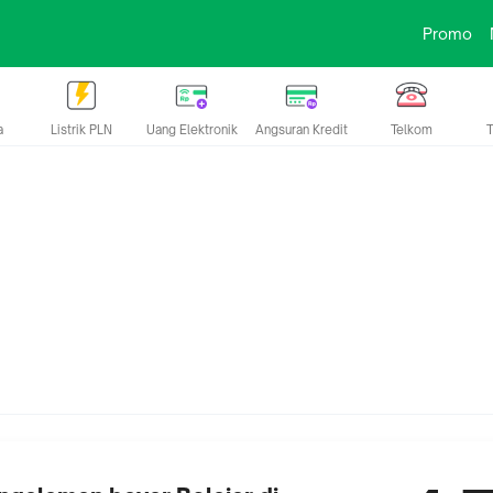
Promo
a
Listrik PLN
Uang Elektronik
Angsuran Kredit
Telkom
T