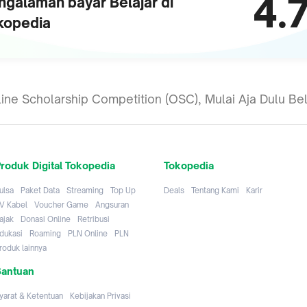
4.
ngalaman bayar
Belajar
di
kopedia
ine Scholarship Competition (OSC), Mulai Aja Dulu Be
roduk Digital Tokopedia
Tokopedia
ulsa
Paket Data
Streaming
Top Up
Deals
Tentang Kami
Karir
V Kabel
Voucher Game
Angsuran
ajak
Donasi Online
Retribusi
dukasi
Roaming
PLN Online
PLN
roduk lainnya
antuan
yarat & Ketentuan
Kebijakan Privasi