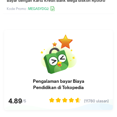
Bayar dengan Kartu Kredit Bank Mega diskon Rp50rb
Kode Promo :
MEGASYDG2
Pengalaman bayar
Biaya
Pendidikan
di Tokopedia
4.89
(
11780
ulasan)
/5