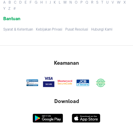
A
B
C
D
E
F
G
H
I
J
K
L
M
N
O
P
Q
R
S
T
U
V
W
X
Y
Z
#
Bantuan
Syarat & Ketentuan
Kebijakan Privasi
Pusat Resolusi
Hubungi Kami
Keamanan
Download