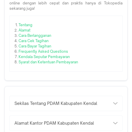
online dengan lebih cepat dan praktis hanya di Tokopedia
sekarang juga!
Tentang
Alamat
Cara Berlangganan
Cara Cek Tagihan
Cara Bayar Tagihan
Frequently Asked Questions
Kendala Seputar Pembayaran
Syarat dan Ketentuan Pembayaran
Sekilas Tentang PDAM Kabupaten Kendal
Sejarah PDAM Kabupaten Kendal bermula sejak zaman
pemerintahan kolonial Belanda. Saat itu, pemerintah
Belanda berusaha untuk mengembangkan sistem
Alamat Kantor PDAM Kabupaten Kendal
pengairan di Kendal dengan membuat sumur-sumur artesis
Kantor Pusat PDAM Tirto Panguripan Kabupaten Kendal