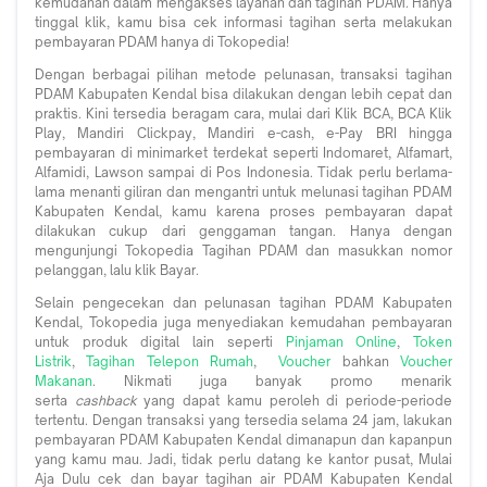
kemudahan dalam mengakses layanan dan tagihan PDAM. Hanya
tinggal klik, kamu bisa cek informasi tagihan serta melakukan
pembayaran PDAM hanya di Tokopedia!
Dengan berbagai pilihan metode pelunasan, transaksi tagihan
PDAM Kabupaten Kendal bisa dilakukan dengan lebih cepat dan
praktis. Kini tersedia beragam cara, mulai dari Klik BCA, BCA Klik
Play, Mandiri Clickpay, Mandiri e-cash, e-Pay BRI hingga
pembayaran di minimarket terdekat seperti Indomaret, Alfamart,
Alfamidi, Lawson sampai di Pos Indonesia. Tidak perlu berlama-
lama menanti giliran dan mengantri untuk melunasi tagihan PDAM
Kabupaten Kendal, kamu karena proses pembayaran dapat
dilakukan cukup dari genggaman tangan. Hanya dengan
mengunjungi Tokopedia Tagihan PDAM dan masukkan nomor
pelanggan, lalu klik Bayar.
Selain pengecekan dan pelunasan tagihan PDAM Kabupaten
Kendal, Tokopedia juga menyediakan kemudahan pembayaran
untuk produk digital lain seperti
Pinjaman Online
,
Token
Listrik
,
Tagihan Telepon Rumah
,
Voucher
bahkan
Voucher
Makanan
. Nikmati juga banyak promo menarik
serta
cashback
yang dapat kamu peroleh di periode-periode
tertentu. Dengan transaksi yang tersedia selama 24 jam, lakukan
pembayaran PDAM Kabupaten Kendal dimanapun dan kapanpun
yang kamu mau. Jadi, tidak perlu datang ke kantor pusat, Mulai
Aja Dulu cek dan bayar tagihan air PDAM Kabupaten Kendal