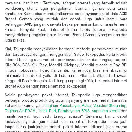
mewarnai hari kamu. Tentunya, jaringan internet yang terbaik adalah
pendukung utama agar pengalaman bermain games seru tanpa
hambatan. Kamu bisa mendapatkannya pada layanan paket data AXIS
Bronet Games yang mudah dan cepat. Juga untuk kamu para
pelanggan AXIS, jangan khawatir ketika permainan kamu harus terhenti
karena ternyata kuota internet kamu habis karena Tokopedia
menyediakan pengisian paket internet Bronet Games yang mudah dan
juga praktis.
Kini, Tokopedia menyediakan berbagai metode pembayaran mudah
dan terpercaya dengan menggunakan Saldo Tokopedia, kartu kredit,
internet banking atau metode pembayaran instan dan lengkap seperti
Klik BCA, BCA Klik Play, Mandiri Clickpay, Mandiri e-cash, e-Pay BRI
hingga Tokocash. Tidak hanya itu, kamu juga bisa membayar di
minimarket terdekat yaitu di Indomaret, Alfamart, Alfamidi, Lawson
hingga di Pos Indonesia. Jadi tunggu apa lagi? Yuk, beli paket Internet
Bronet AXIS dengan harga hemat di Tokopedia!
Selain pembayaran paket internet, Tokopedia juga menghadirkan
berbagai produk-produk digital lainnya yang mempermudah transaksi
sehari-hari kamu, yaitu
Tagihan Pascabayar
,
Pulsa
,
Voucher Streaming
,
Tagihan Air PDAM
,
Listrik PLN
,
Pembayaran BPJS
,
Angsuran Kredit
dan
masih banyak lagi. Jadi, tunggu apalagi? Sekarang kamu dapat
melakukannya dengan mudah dan cepat di Tokopedia tanpa jauh
tanpa harus jauh-jauh membeli paket internet. Nikmati juga promo