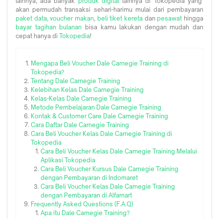
lainnya, ada banyak
produk digital
lainnya di Tokopedia yang
akan permudah transaksi sehari-harimu mulai dari pembayaran
paket data
,
voucher makan
,
beli tiket kereta
dan
pesawat
hingga
bayar tagihan bulanan
bisa kamu lakukan dengan mudah dan
cepat hanya di
Tokopedia
!
Mengapa Beli Voucher Dale Carnegie Training di
Tokopedia?
Tentang Dale Carnegie Training
Kelebihan Kelas Dale Carnegie Training
Kelas-Kelas Dale Carnegie Training
Metode Pembelajaran Dale Carnegie Training
Kontak & Customer Care Dale Carnegie Training
Cara Daftar Dale Carnegie Training
Cara Beli Voucher Kelas Dale Carnegie Training di
Tokopedia
Cara Beli Voucher Kelas Dale Carnegie Training Melalui
Aplikasi Tokopedia
Cara Beli Voucher Kursus Dale Carnegie Training
dengan Pembayaran di Indomaret
Cara Beli Voucher Kelas Dale Carnegie Training
dengan Pembayaran di Alfamart
Frequently Asked Questions (F.A.Q)
Apa itu Dale Carnegie Training?