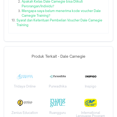
Apakah Kelas Dale Carnegie bisa Diikuti
Perorangan/Individu?
Mengapa saya belum menerima kode voucher Dale
Carnegie Training?
Syarat dan Ketentuan Pembelian Voucher Dale Carnegie
Training
Produk Terkait - Dale Carnegie
Tridaya Online
Purwadhika
Inspigo
Zenius Education
Ruangguru
International
Language Program