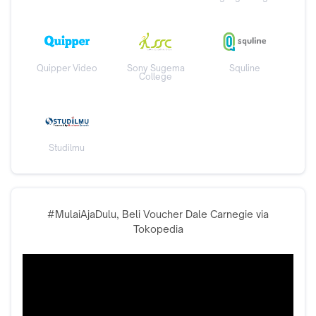
Quipper Video
Sony Sugema
Squline
College
Studilmu
#MulaiAjaDulu, Beli Voucher Dale Carnegie via
Tokopedia